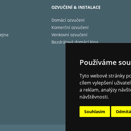
OZVUČENÍ & INSTALACE
enosky – MC
Domácí ozvučení
í napětí – 0,5 mV
Komerční ozvučení
t – 7 g
ejna
Venkovní ozvučení
Bezdrátová domácí kina
nce – 40 Ω
ený přítlak – 1.8 – 2.1 g
Používáme sou
ční rozsah – 10-40.000 Hz
Tyto webové stránky pou
tu – Micro Elliptical
cílem vylepšení uživat
a reklam, analýzy návšt
návštěvnosti.
éto High-End přenosky trval více než dva roky a cílem bylo n
ii. Výsledek překonal očekávání. Sofistikovaným počítačov
Souhlasím
Odmít
aného hliníku je odolné a přitom lehké. Přesný mikroelipti
áci s Adamant-Namiki je navržený pro špičkový zvukový výs