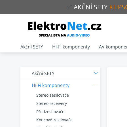
✅
AKČNÍ
SETY
KLIPS
Akční SETY
Hi-Fi komponenty
AV kompone
Akční SETY
Hi-Fi komponenty
Stereo zesilovače
Stereo receivery
Předzesilovače
Koncové zesilovače