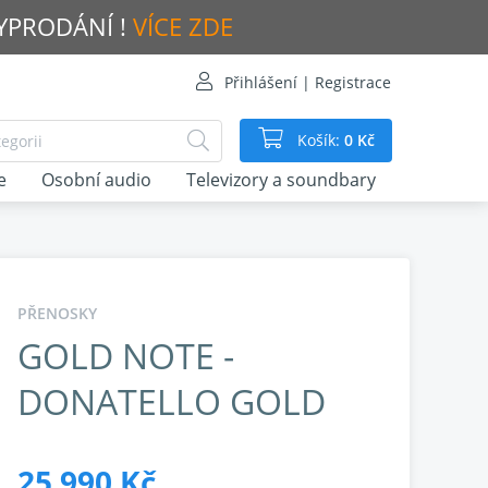
VYPRODÁNÍ !
VÍCE ZDE
Přihlášení | Registrace
Košík:
0 Kč
e
Osobní audio
Televizory a soundbary
PŘENOSKY
GOLD NOTE -
DONATELLO GOLD
25 990 Kč