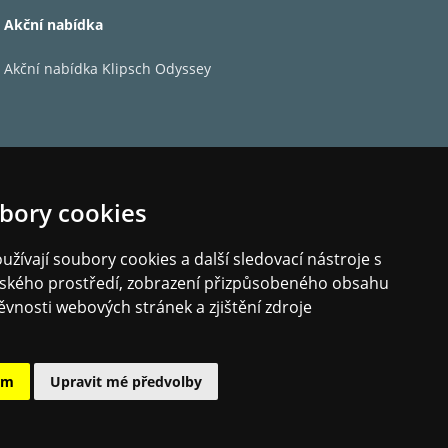
Akční nabídka
Akční nabídka Klipsch Odyssey
bory cookies
žívají soubory cookies a další sledovací nástroje s
elského prostředí, zobrazení přizpůsobeného obsahu
ěvnosti webových stránek a zjištění zdroje
avrhnout nejlépe znějící přenosku ve své
ým programem vytvarované masivní tělo z
ám
Upravit mé předvolby
cký diamantový hrot vyvinutý ve výhradní
ledek. Donatello gold disponuje dlouhými