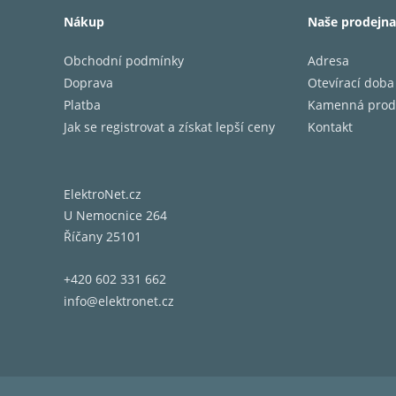
Nákup
Naše prodejna
Typ př
Obchodní podmínky
Adresa
Výstupn
Doprava
Otevírací doba
Hmotnos
Platba
Kamenná prod
Jak se registrovat a získat lepší ceny
Kontakt
Impeda
Doporuč
ElektroNet.cz
Frekven
U Nemocnice 264
Říčany 25101
Tvar hro
+420 602 331 662
info@elektronet.cz
Vývoj t
kategor
opracov
spolupr