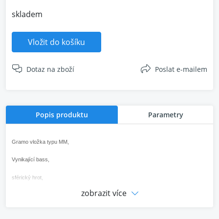
skladem
Vložit do košíku
Dotaz na zboží
Poslat e-mailem
Popis produktu
Parametry
Gramo vložka typu MM,
Vynikající bass,
sférický hrot,
zobrazit více
Výstupní napětí : 4mV,
Frekvenční rozsah : 18-27000Hz