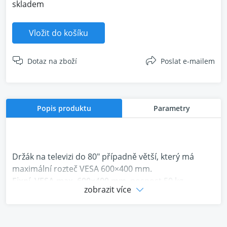
skladem
Vložit do košíku
Dotaz na zboží
Poslat e-mailem
Popis produktu
Parametry
Držák na televizi do 80" případně větší, který má
maximální rozteč VESA 600×400 mm.
Fixní, VESA max. 600×400 mm
, nosnost 50 kg.
zobrazit více
Vzdálenost TV od zdi je 25 mm. V balení jsou všechny
potřebné montážní šrouby, podložky a hmoždinky
pro pevné zdivo.