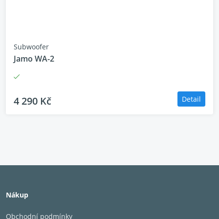
Subwoofer
Jamo WA-2
4 290 Kč
Detail
Typ
Aktivní dopřed
Měnič
25 cm IMG
Výkon
150W-300W
Nákup
Frekvenční pásmo
32-125 Hz
Impedance
22kOhm
Obchodní podmínky