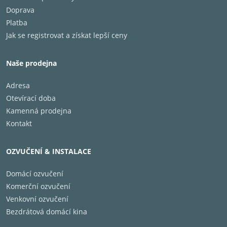
Rozměry (Š x V x H)
318 x 400 x 4
Doprava
Hmotnost
14.06 kg
Platba
Barva
Černá
Jak se registrovat a získat lepší ceny
Naše prodejna
Adresa
Otevírací doba
Kamenná prodejna
Kontakt
OZVUČENÍ & INSTALACE
Domácí ozvučení
Komerční ozvučení
Venkovní ozvučení
Bezdrátová domácí kina