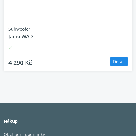
Subwoofer
Jamo WA-2
4 290 Kč
Detail
Nákup
Systém
Bass Reflex 
Obchodní podmínky