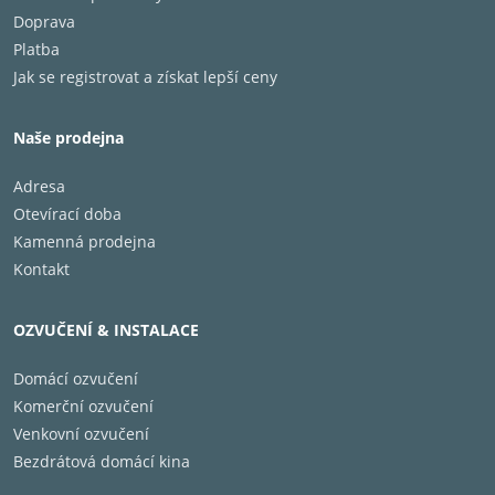
Basový reproduktor
304.8 mm hli
Doprava
Frekvenční odezva
29Hz - 125Hz 
Platba
Dělící kmitočet
40-120Hz
Jak se registrovat a získat lepší ceny
Přepínatelné řízení fáze
0/180
Výkon zesilovače
200W / 400
Naše prodejna
Jmenovitý výkon
200 W
Vstupy
Line Level R
Adresa
Rozměry (VxŠxH)
45,4 x 35,6 x
Otevírací doba
Hmotnost
19 kg
Kamenná prodejna
Barva
černá
Kontakt
OZVUČENÍ & INSTALACE
Domácí ozvučení
Komerční ozvučení
Venkovní ozvučení
Bezdrátová domácí kina