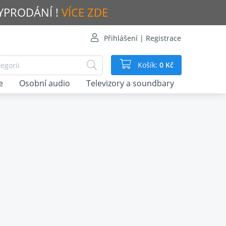
VYPRODÁNÍ !
VÍCE ZDE
Přihlášení | Registrace
Košík:
0 Kč
e
Osobní audio
Televizory a soundbary