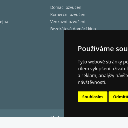
Domácí ozvučení
Komerční ozvučení
ejna
Venkovní ozvučení
Bezdrátová domácí kina
Používáme sou
Tyto webové stránky pou
cílem vylepšení uživat
a reklam, analýzy návšt
návštěvnosti.
Souhlasím
Odmít
Platba