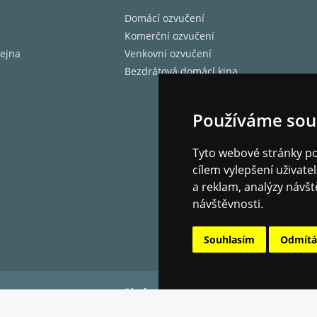
Domácí ozvučení
Komerční ozvučení
ejna
Venkovní ozvučení
Bezdrátová domácí kina
Používáme sou
Tyto webové stránky pou
cílem vylepšení uživat
a reklam, analýzy návšt
návštěvnosti.
Souhlasím
Odmít
Platba