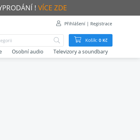
VYPRODÁNÍ !
VÍCE ZDE
Přihlášení | Registrace
Košík:
0 Kč
e
Osobní audio
Televizory a soundbary