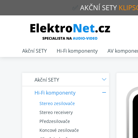
✅
AKČNÍ
SETY
KLIPS
Akční SETY
Hi-Fi komponenty
AV kompone
Akční SETY
Hi-Fi komponenty
Stereo zesilovače
Stereo receivery
Předzesilovače
Koncové zesilovače