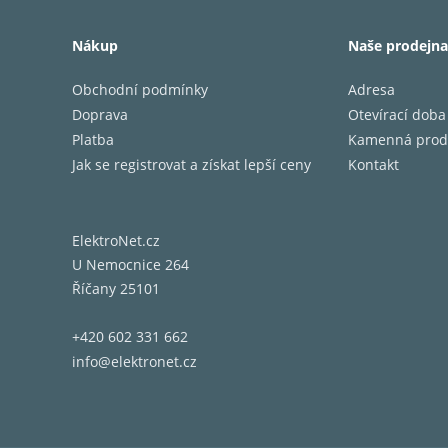
kterou 
Meticul
Nákup
Naše prodejna
and cur
Obchodní podmínky
Adresa
Fashion
passion
Doprava
Otevírací doba
Plně di
Platba
Kamenná prod
nezávis
Jak se registrovat a získat lepší ceny
Kontakt
Neobyče
Náročné
ElektroNet.cz
MODEL 3
U Nemocnice 264
Marantz
Říčany 25101
Přesný 
MODEL 3
+420 602 331 662
Amplifi
info@elektronet.cz
dosáhno
svým t
Spínané