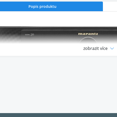
Popis produktu
zobrazit více
ní laděné obvody HDAM tohoto integrovaného zesilovače 
ávat svou oblíbenou hudbu, se všemi detaily a v celé její pln
ní konstrukci nabízí Model 30 zcela mimořádné zážitky.
tures
adění:Stovky hodin soustředěného ladění zvukovými mistry 