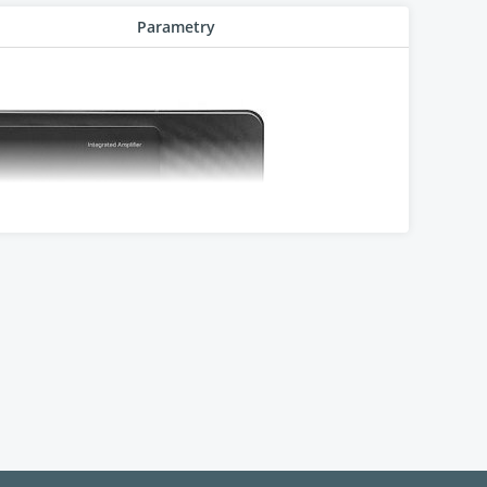
Parametry
vám umožní
osti. Díky plně
zaručují zvukovou dokonalost a muzikálnost ,