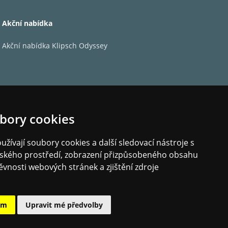
ocess, Marantz sound masters carefully refine
Akční nabídka
ear it every time. No matter your musical
Akční nabídka Klipsch Odyssey
antz HDAM-SA3 se skládá z mnoha vzájemně
torického analogového zesilovače,
bory cookies
ový mistr
žívají soubory cookies a další sledovací nástroje s
imořádný sluch.
elského prostředí, zobrazení přizpůsobeného obsahu
ěvnosti webových stránek a zjištění zdroje
er-Dynamic
podařilo
 zesilovače
ám
Upravit mé předvolby