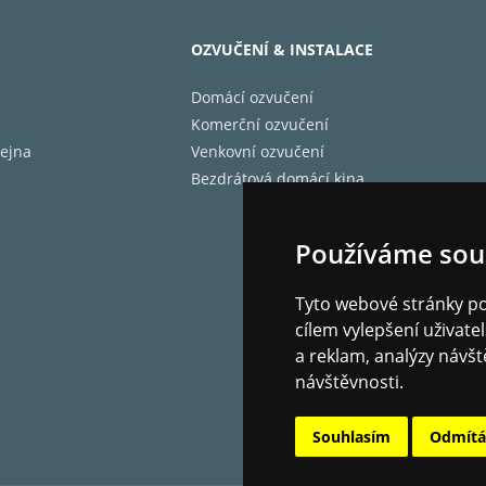
jeMarantz vyhlášený
ously and masterfully tuned:During the extensive tuning pr
OZVUČENÍ & INSTALACE
ate each component for optimal performance.
ed to last:You see and feel it in the build quality, and you h
Domácí ozvučení
s, your music always sounds better with MODEL 30.
Komerční ozvučení
skrétní konstrukce a pozornost k detailu:Technologie Mar
ejna
Venkovní ozvučení
lých součástí upravených a ručně vybíraných.
Bezdrátová domácí kina
jná citlivost:cílem bylo znovu vytvořit citlivost a pocit his
Používáme sou
 ladění zvuku
0 navazuje na odkaz vyjímečných zesilovačů Marantz. Zvuk
Tyto webové stránky pou
 vložil do výsledného produktu svou vášeň, zkušenosti a m
cílem vylepšení uživat
detailní zvuk.
a reklam, analýzy návšt
0 vychází z vlastní desky s diskrétními obvody, neboli Hyp
návštěvnosti.
er Module (HDAM). Ručním výběrem stovek komponentů se 
ut stavu, kdy Model 30 překonává konkurenční integrované
ypickým zvukem Marantz.
Souhlasím
Odmít
 zesilovače