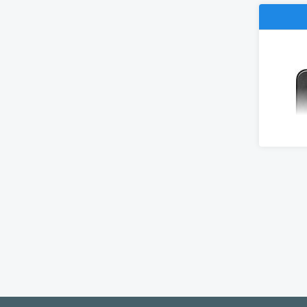
Speciál
vychutn
diskrét
Key Fea
Vášeň l