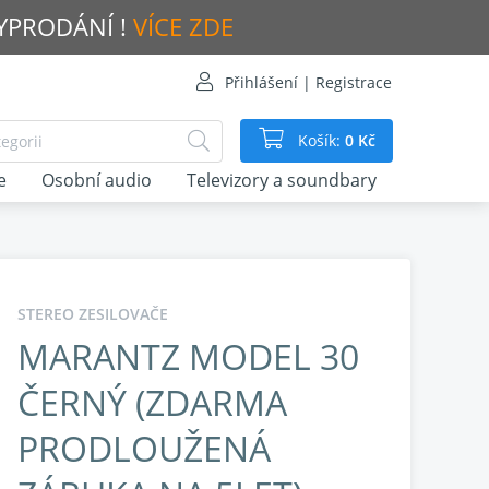
VYPRODÁNÍ !
VÍCE ZDE
Přihlášení | Registrace
Košík:
0 Kč
e
Osobní audio
Televizory a soundbary
STEREO ZESILOVAČE
MARANTZ MODEL 30
ČERNÝ (ZDARMA
PRODLOUŽENÁ