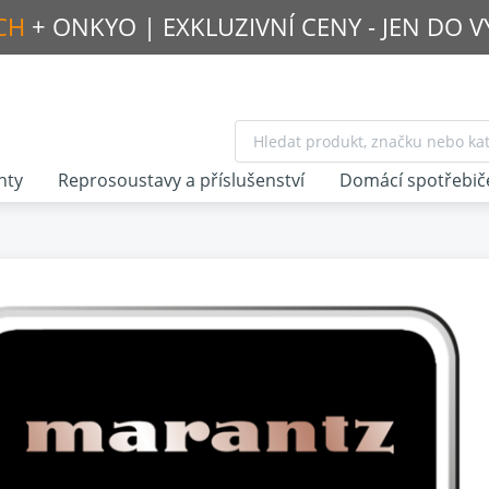
CH
+ ONKYO |
EXKLUZIVNÍ CENY - JEN DO 
nty
Reprosoustavy a příslušenství
Domácí spotřebič