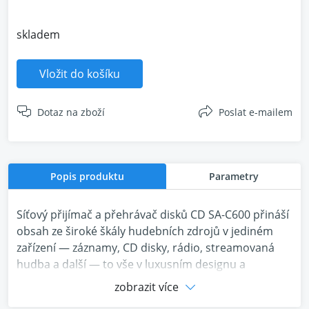
skladem
Vložit do košíku
Dotaz na zboží
Poslat e-mailem
Popis produktu
Parametry
Síťový přijímač a přehrávač disků CD SA-C600 přináší
obsah ze široké škály hudebních zdrojů v jediném
zařízení — záznamy, CD disky, rádio, streamovaná
hudba a další — to vše v luxusním designu a
špičkové zvukové kvalitě značky Technics.
zobrazit více