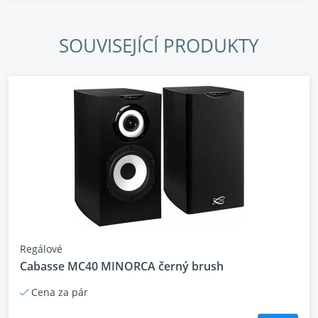
Vlastnosti
SOUVISEJÍCÍ PRODUKTY
Plně digitální zesilovač JENO Engine
(Jitter Elimination and Noise-
shaping Optimization – eliminace
kolísání signálu a optimalizaci
šumu)
Regálové
Cabasse MC40 MINORCA černý brush
Cena za pár