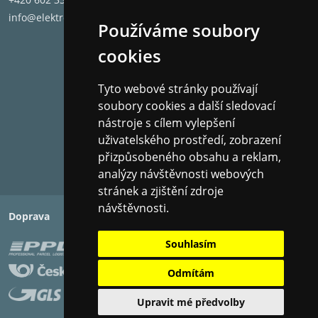
Clean Powered Clock Generator
info@elektronet.cz
Používáme soubory
Napájení systému JENO Engine využívá k zajištění
cookies
nížkého šumu stejný obvod potlačení šumu jako
vlajkový model gramofonu Technics SL-1000R.
Dosahuje vynikající lokalizace bitové kopie zvuku a
Tyto webové stránky používají
transparentní prostorové vyjádření.
soubory cookies a další sledovací
Vestavěný ekvalizér gramofonu
nástroje s cílem vylepšení
uživatelského prostředí, zobrazení
kompatibilní s vložkou MM
přizpůsobeného obsahu a reklam,
analýzy návštěvnosti webových
stránek a zjištění zdroje
návštěvnosti.
Doprava
Platba
Souhlasím
Odmítám
Upravit mé předvolby