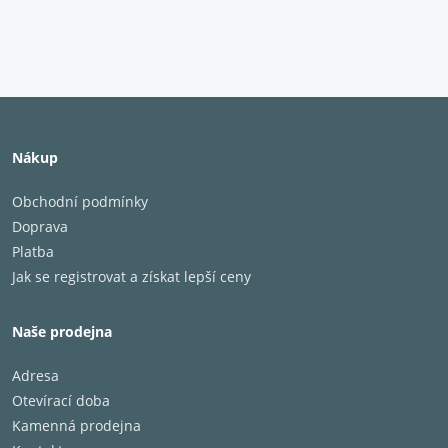
přenosu signálu. Přesné zpracování signálu
poskytuje digitální zvuk ve vysokém rozlišení a
vykresluje hudbu z analogového zdroje s původní
jemností.
Systém s dvojitým napájecím
obvodem
Nákup
Obchodní podmínky
Doprava
Platba
Jak se registrovat a získat lepší ceny
Naše prodejna
Adresa
Otevírací doba
Kamenná prodejna