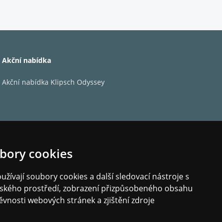
Akční nabídka
Akční nabídka Klipsch Odyssey
obasový měnič: 1 x 5,1/4" RST® membrána,
, Terminály: BI-wiring, Doporučený výkon
 87,0 dB / Maximum SPL: 110dBA,
65 x 269 mm
bory cookies
ly po celém světě to
žívají soubory cookies a další sledovací nástroje s
vými technologickými
elského prostředí, zobrazení přizpůsobeného obsahu
historii společnosti.
ěvnosti webových stránek a zjištění zdroje
ýrství a jedinečného