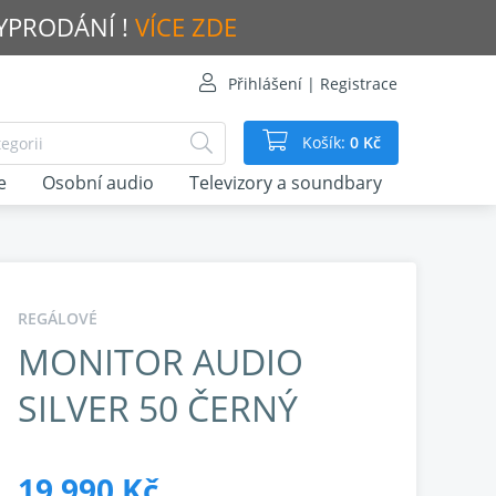
VYPRODÁNÍ !
VÍCE ZDE
Přihlášení | Registrace
Košík:
0 Kč
e
Osobní audio
Televizory a soundbary
REGÁLOVÉ
MONITOR AUDIO
SILVER 50 ČERNÝ
19 990 Kč