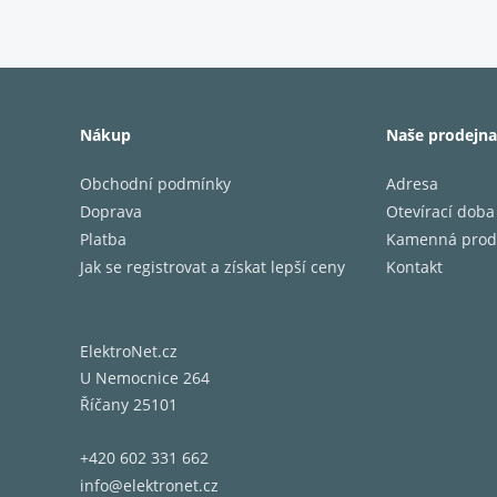
Nákup
Naše prodejna
Obchodní podmínky
Adresa
Doprava
Otevírací doba
2-pásmo
Platba
Kamenná prod
Výškový
Jak se registrovat a získat lepší ceny
Kontakt
zesilov
Bassref
ElektroNet.cz
U Nemocnice 264
Reproso
Říčany 25101
nejlepš
řešeními
+420 602 331 662
Pohodln
info@elektronet.cz