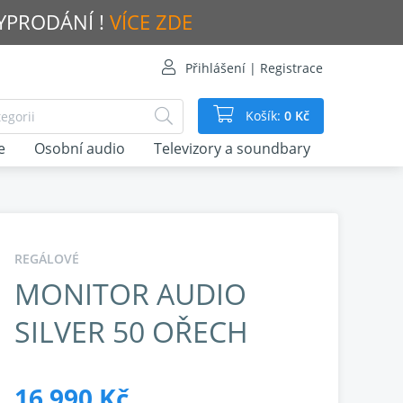
VYPRODÁNÍ !
VÍCE ZDE
Přihlášení | Registrace
Košík:
0 Kč
e
Osobní audio
Televizory a soundbary
REGÁLOVÉ
MONITOR AUDIO
SILVER 50 OŘECH
16 990 Kč