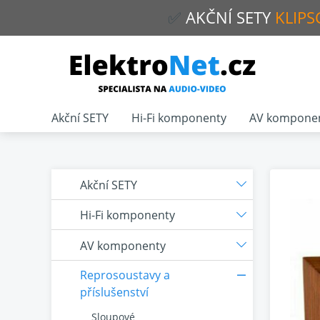
✅
AKČNÍ
SETY
KLIPS
Akční SETY
Hi-Fi komponenty
AV kompone
Akční SETY
Hi-Fi komponenty
AV komponenty
Reprosoustavy a
příslušenství
Sloupové