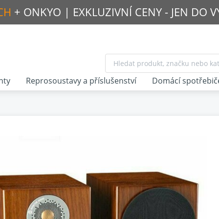
CH
+ ONKYO |
EXKLUZIVNÍ CENY - JEN DO 
nty
Reprosoustavy a příslušenství
Domácí spotřebič