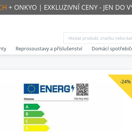
CH
+ ONKYO |
EXKLUZIVNÍ CENY - JEN DO 
nty
Reprosoustavy a příslušenství
Domácí spotřebič
-24%