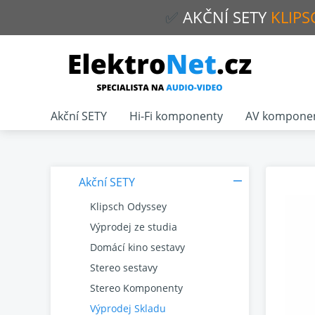
✅
AKČNÍ
SETY
KLIPS
Akční SETY
Hi-Fi komponenty
AV kompone
Akční SETY
Klipsch Odyssey
Výprodej ze studia
Domácí kino sestavy
Stereo sestavy
Stereo Komponenty
Výprodej Skladu