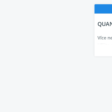
QUAN
Více n
Užijte
nejsyt