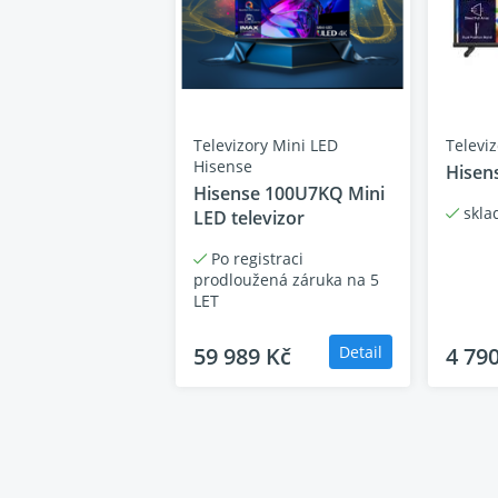
Y VISION
te obsah v oslnivých detailech
Televizory Mini LED
Televi
Hisense
ompletní HDR řešení inspirované filmovou technolo
Hisen
Hisense 100U7KQ Mini
™, nabízí světla až 40krát jasnější a černou až 10krá
skla
LED televizor
n ohromující jas, jasnější barvy, hluboký kontrast a ži
Po registraci
prodloužená záruka na 5
LET
59 989 Kč
Detail
4 79