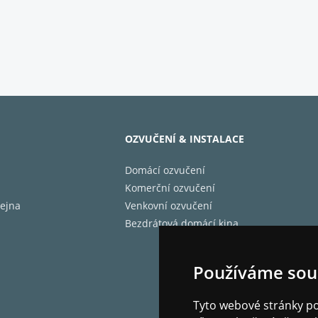
Y ATMOS
e do příběhu
Atmos nabízí dokonalý zážitek z poslechu, který vám 
 Užijte si přirozený a realistický zvuk, který vás vtá
OZVUČENÍ & INSTALACE
Domácí ozvučení
Komerční ozvučení
ejna
Venkovní ozvučení
Bezdrátová domácí kina
Používáme sou
Tyto webové stránky pou