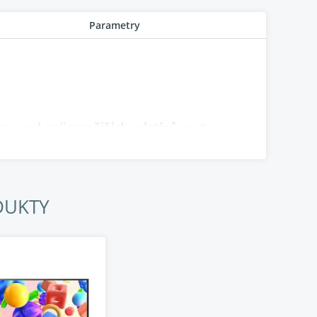
Parametry
nou, od nejjemnějších odstínů po ty
ický.
DUKTY