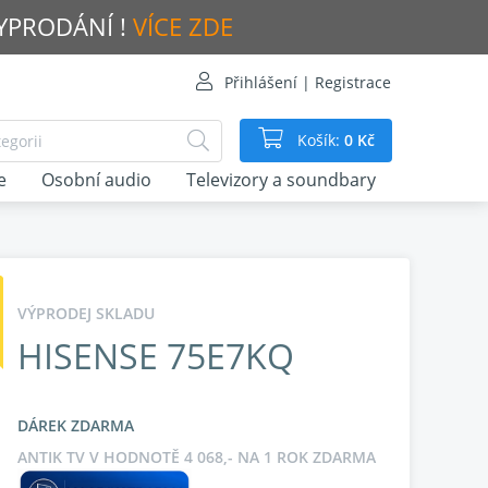
VYPRODÁNÍ !
VÍCE ZDE
Přihlášení | Registrace
Košík:
0 Kč
e
Osobní audio
Televizory a soundbary
VÝPRODEJ SKLADU
HISENSE 75E7KQ
DÁREK ZDARMA
ANTIK TV V HODNOTĚ 4 068,- NA 1 ROK ZDARMA