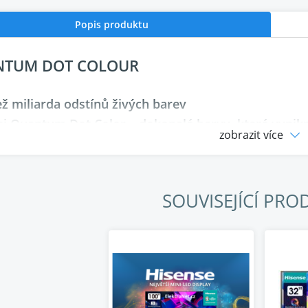
Popis produktu
TUM DOT COLOUR
ež miliarda odstínů živých barev
 si Quantum Dot Color – dokonalé barvy, které vynik
zobrazit více
ější. Díky tomu je každý snímek bohatý, živý a realist
SOUVISEJÍCÍ PRO