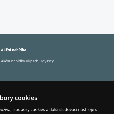
umožní slyšet a cítit zvuky ze všech
hne do děje.
Akční nabídka
Akční nabídka Klipsch Odyssey
bory cookies
žívají soubory cookies a další sledovací nástroje s