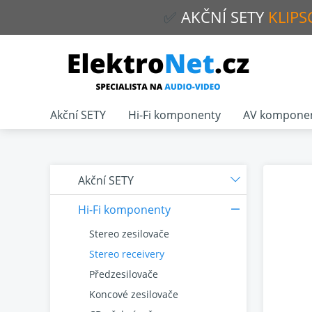
✅
AKČNÍ
SETY
KLIPS
Akční SETY
Hi-Fi komponenty
AV kompone
Akční SETY
Hi-Fi komponenty
Stereo zesilovače
Stereo receivery
Předzesilovače
Koncové zesilovače