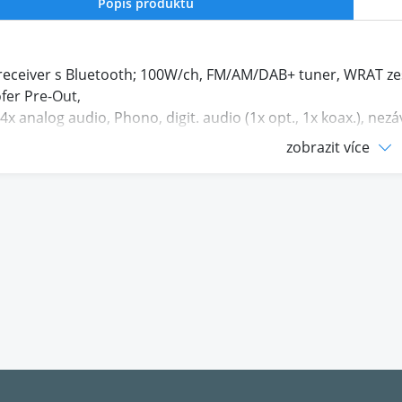
Popis produktu
receiver s Bluetooth; 100W/ch, FM/AM/DAB+ tuner, WRAT zes
er Pre-Out,
 4x analog audio, Phono, digit. audio (1x opt., 1x koax.), ne
ač
zobrazit více