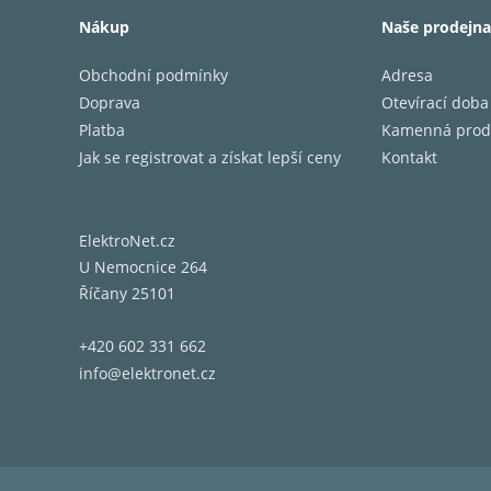
Nákup
Naše prodejna
PARAME
Obchodní podmínky
Adresa
Dynami
Doprava
Otevírací doba
THD + 
Platba
Kamenná prod
harmoni
Jak se registrovat a získat lepší ceny
Kontakt
šum)
Vstupní
impeda
ElektroNet.cz
Jmenov
U Nemocnice 264
úroveň
Říčany 25101
Phono 
Frekve
+420 602 331 662
Výstup
info@elektronet.cz
Ovládá
Poměr 
Impeda
Výstup