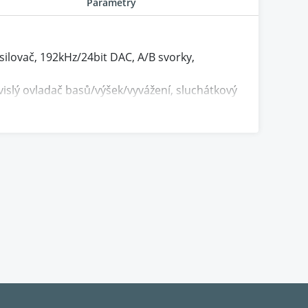
Parametry
ilovač, 192kHz/24bit DAC, A/B svorky,
závislý ovladač basů/výšek/vyvážení, sluchátkový