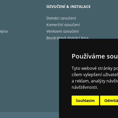
OZVUČENÍ & INSTALACE
TRY ZESILOVAČE
Domácí ozvučení
cké napájení
140 W (3 Ω, přední) / 120 W (4 Ω, předn
Komerční ozvučení
N (celkové
0,08% (20 Hz-20 kHz, polov. výkon)
ejna
Venkovní ozvučení
cké zkreslení +
Bezdrátová domácí kina
 citlivost a
Line 450 mV/40 kΩ; Phono MM 10 mV/5
Používáme sou
nce
itá RCA výstupní
420 mV/2.2 kΩ (Line-Out); 2.8 mV/3.3
Tyto webové stránky pou
 a impedance
cílem vylepšení uživat
přetížení
40 mV (MM, 1 kHz, 0.5%)
a reklam, analýzy návšt
nční odezva
10 Hz–100 kHz/+1 dB, -3 dB (Direct M
návštěvnosti.
ní výkon
100 W/K (6 Ω, 1 kHz, 1%, 1 kan.řízený, 
ní tónů
±12 dB, 100 Hz (Basy) / ±12 dB, 10 kHz
signál/šum
100 dB (IHF-A, Line In, Speaker Out) / 
Souhlasím
Odmít
nce reproduktorů
4 Ω–16 Ω (A nebo B) / 8 Ω–16 Ω (A + B)
ní impedance
390 Ω