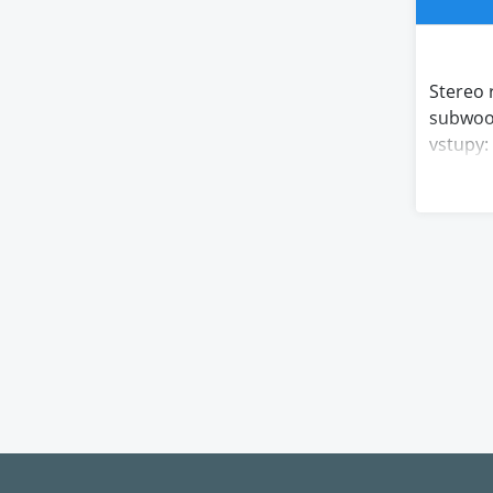
Stereo 
subwoof
vstupy:
zesilov