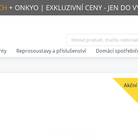
CH
+ ONKYO |
EXKLUZIVNÍ CENY - JEN DO 
nty
Reprosoustavy a příslušenství
Domácí spotřebič
Akční