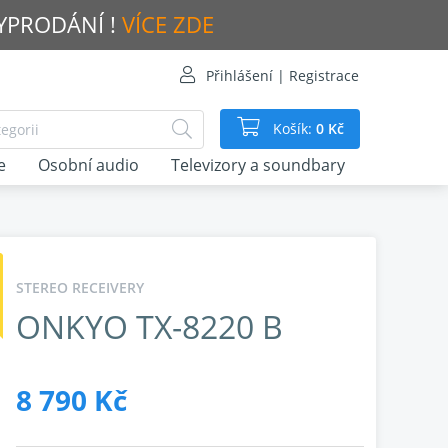
VYPRODÁNÍ !
VÍCE ZDE
Přihlášení | Registrace
Košík:
0 Kč
e
Osobní audio
Televizory a soundbary
STEREO RECEIVERY
ONKYO TX-8220 B
8 790 Kč