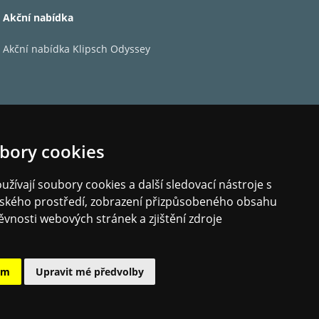
Akční nabídka
Akční nabídka Klipsch Odyssey
í) / 80 W (8 Ω, přední)
0 kΩ (IHF-A)
bory cookies
 kΩ (Subwoofer Pre-Out)
žívají soubory cookies a další sledovací nástroje s
elského prostředí, zobrazení přizpůsobeného obsahu
ěvnosti webových stránek a zjištění zdroje
ode)
IEC)
 (Výšky)
93 dB (IHF-A, Phono In, Speaker Out)
ám
Upravit mé předvolby