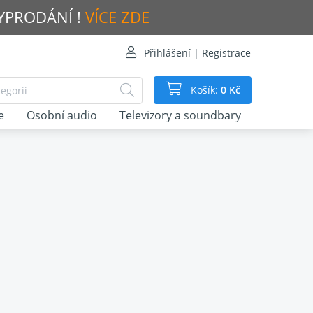
VYPRODÁNÍ !
VÍCE ZDE
Přihlášení | Registrace
Košík:
0 Kč
e
Osobní audio
Televizory a soundbary