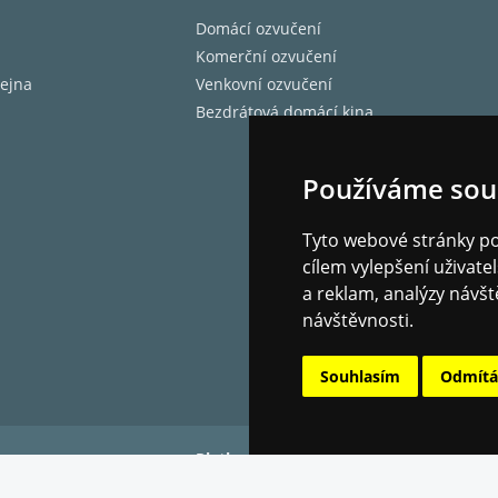
Domácí ozvučení
Komerční ozvučení
ejna
Venkovní ozvučení
Bezdrátová domácí kina
Používáme sou
Tyto webové stránky pou
cílem vylepšení uživat
a reklam, analýzy návšt
návštěvnosti.
Souhlasím
Odmít
Platba