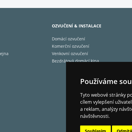
OZVUČENÍ & INSTALACE
Domácí ozvučení
Komerční ozvučení
ejna
Venkovní ozvučení
Bezdrátová domácí kina
Používáme sou
Tyto webové stránky pou
cílem vylepšení uživat
a reklam, analýzy návšt
návštěvnosti.
Souhlasím
Odmít