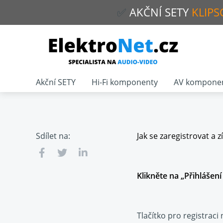
✅
AKČNÍ
SETY
KLIPS
Akční SETY
Hi-Fi komponenty
AV kompone
Sdílet na:
Jak se zaregistrovat a 
Klikněte na „Přihlášení
Tlačítko pro registrac