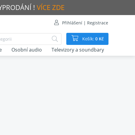
VYPRODÁNÍ !
VÍCE ZDE
Přihlášení | Registrace
Košík:
0 Kč
e
Osobní audio
Televizory a soundbary