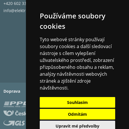
+420 602 331 662
Celkový frekvenční rozsah:
67Hz - 40kHz
info@elektronet.cz
Citlivost:
87 dB
Používáme soubory
Bi-Wire:
Ne
cookies
Rozměry (V x Š x H):
21.34 x 13.72 x 15.88 c
Hmotnost:
2.72 kg
Tyto webové stránky používají
soubory cookies a další sledovací
nástroje s cílem vylepšení
uživatelského prostředí, zobrazení
přizpůsobeného obsahu a reklam,
analýzy návštěvnosti webových
stránek a zjištění zdroje
návštěvnosti.
Doprava
Platba
Souhlasím
Odmítám
Upravit mé předvolby