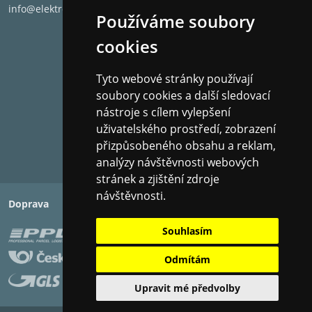
Celkový frekvenční rozsah:
67Hz - 40kHz
info@elektronet.cz
Používáme soubory
Citlivost:
87 dB
Bi-Wire:
Ne
cookies
Rozměry (V x Š x H):
21.34 x 13.72 x 15.88 c
Hmotnost:
2.72 kg
Tyto webové stránky používají
soubory cookies a další sledovací
nástroje s cílem vylepšení
uživatelského prostředí, zobrazení
přizpůsobeného obsahu a reklam,
analýzy návštěvnosti webových
stránek a zjištění zdroje
návštěvnosti.
Doprava
Platba
Souhlasím
Odmítám
Upravit mé předvolby