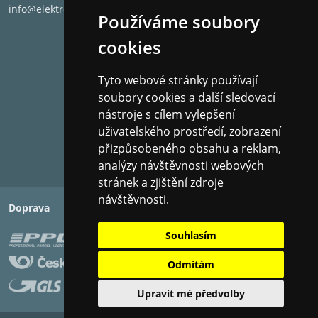
Doporučený výkon zesilovače:
20 - 125
info@elektronet.cz
Impedance:
8 ohm
Používáme soubory
Celkový frekvenční rozsah:
50Hz - 40kHz
cookies
Citlivost:
88 dB
Bi-Wire:
Ne
Tyto webové stránky používají
Rozměry (V x Š x H):
30.48 x 19.05 x 26.04 c
soubory cookies a další sledovací
Hmotnost:
5.9 kg
nástroje s cílem vylepšení
uživatelského prostředí, zobrazení
přizpůsobeného obsahu a reklam,
analýzy návštěvnosti webových
stránek a zjištění zdroje
návštěvnosti.
Doprava
Platba
Souhlasím
Odmítám
Upravit mé předvolby