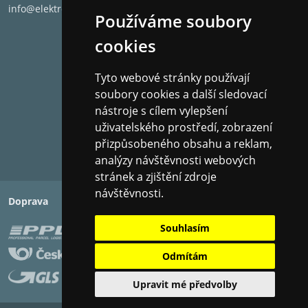
info@elektronet.cz
Celkový frekvenční rozsah:
39Hz - 40kHz
Používáme soubory
Citlivost:
88 dB
cookies
Bi-Wire:
Ne
Rozměry (V x Š x H):
37.59 x 21.59 x 35.05 c
Tyto webové stránky používají
Hmotnost:
7.71 kg
soubory cookies a další sledovací
nástroje s cílem vylepšení
uživatelského prostředí, zobrazení
přizpůsobeného obsahu a reklam,
analýzy návštěvnosti webových
stránek a zjištění zdroje
návštěvnosti.
Doprava
Platba
Souhlasím
Odmítám
Upravit mé předvolby