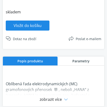
skladem
Vložit do košíku
Dotaz na zboží
Poslat e-mailem
Popis produktu
Parametry
Oblíbená řada elektrodynamických (MC)
gramofonových přenosek 華 , neboli „HANA“ z
Japonska. HANA je synonymem pro „brilantní a
zobrazit více
nádherné“, což výstižně charakterizuje zvukový
projev těchto produktů. Gramofonové přenosky