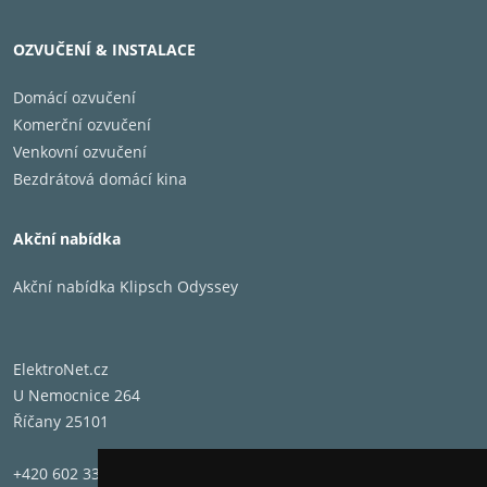
audiofily. Přenosky Hana vyrábí společnost
Excel Sound Corporation v Tokiu
OZVUČENÍ & INSTALACE
Domácí ozvučení
Komerční ozvučení
Venkovní ozvučení
HANA MH s hrotem MicroLine
Bezdrátová domácí kina
Hrot Microline
Přírodní diamant
Akční nabídka
Chvějka z tvrzeného aluminia
Tělo z hmoty Delrin©
Akční nabídka Klipsch Odyssey
Výstupní úroveň 2 mV
Kmitočtový rozsah 12 – 45.000 Hz
Impedance 130 Ω
ElektroNet.cz
Hmotnost 9,5 g
U Nemocnice 264
Barva černá
Říčany 25101
+420 602 331 662