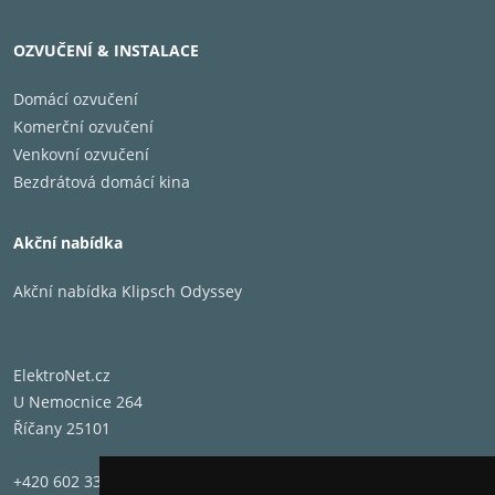
OZVUČENÍ & INSTALACE
Domácí ozvučení
Komerční ozvučení
Venkovní ozvučení
Přídavné závaží k montáži přenosky, hmotnost
Bezdrátová domácí kina
3,5g.
Akční nabídka
Akční nabídka Klipsch Odyssey
ElektroNet.cz
U Nemocnice 264
Říčany 25101
+420 602 331 662