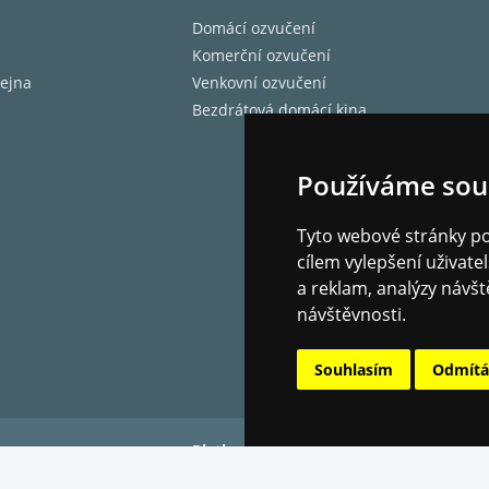
Domácí ozvučení
Komerční ozvučení
ejna
Venkovní ozvučení
Bezdrátová domácí kina
Používáme sou
Tyto webové stránky pou
cílem vylepšení uživat
a reklam, analýzy návšt
návštěvnosti.
Souhlasím
Odmít
Platba