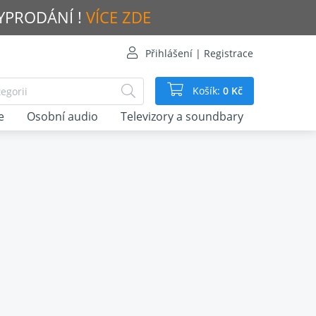
VYPRODÁNÍ !
VÍCE ZDE
Přihlášení | Registrace
Košík:
0 Kč
e
Osobní audio
Televizory a soundbary