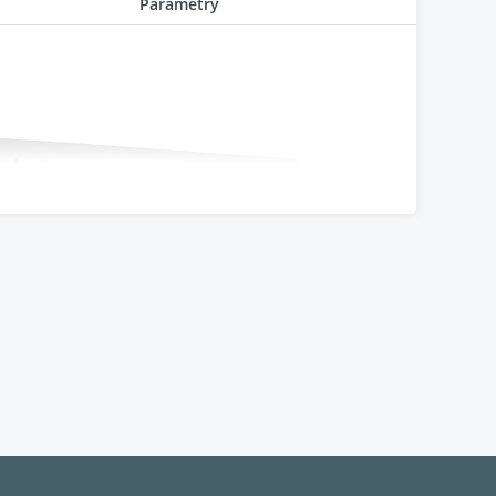
Parametry
 symetrického přehrávače CD31. Každý
tak, aby bylo dosaženo co nejlepšího zvukového