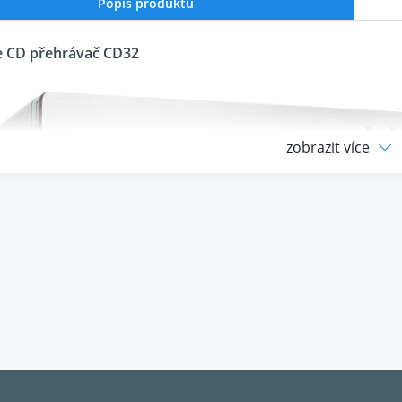
Popis produktu
e CD přehrávač CD32
zobrazit více
 následníkem a vylepšenou verzí úspěšného a osvědčeného
nt, od CD transportu až po koncový stupeň, byly navrženy 