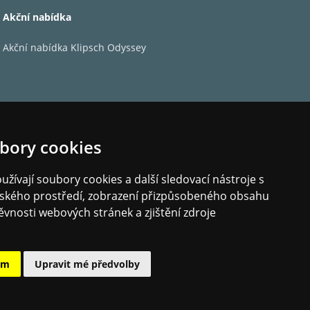
cí CD titulů CD32 zajistí snadnější přehrávání
Akční nabídka
toho CD32 zpřístupňuje také obrovské zásoby
né na USB zařízení nebo disku. Ať už zvolíte
Akční nabídka Klipsch Odyssey
 dostupným datům.
bory cookies
žívají soubory cookies a další sledovací nástroje s
elského prostředí, zobrazení přizpůsobeného obsahu
ěvnosti webových stránek a zjištění zdroje
ám
Upravit mé předvolby