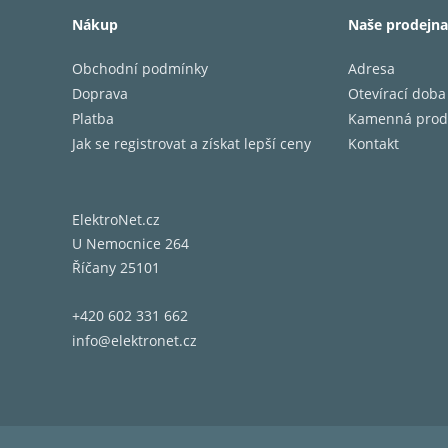
výkonu.
Nákup
Naše prodejna
jejich 
hudby d
Obchodní podmínky
Adresa
jakýkol
Doprava
Otevírací doba
Platba
Kamenná prod
BAREV
Jak se registrovat a získat lepší ceny
Kontakt
​Stříbrn
MECHA
ElektroNet.cz
U Nemocnice 264
Asatech
Říčany 25101
D/A PŘ
+420 602 331 662
2x PCM1
info@elektronet.cz
DIGITÁ
1 pár R