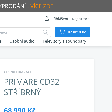
VYPRODÁNÍ !
VÍCE ZDE
Přihlášení | Registrace
Košík:
0 Kč
e
Osobní audio
Televizory a soundbary
CD PŘEHRÁVAČE
PRIMARE CD32
STŘÍBRNÝ
68 990 Kč