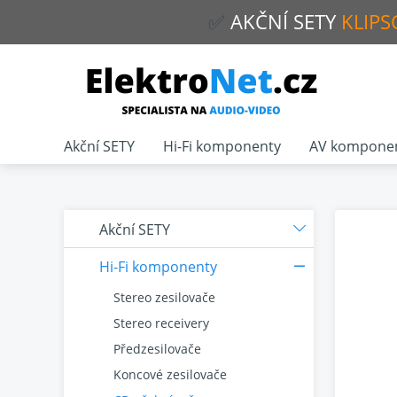
✅
AKČNÍ
SETY
KLIPS
Akční SETY
Hi-Fi komponenty
AV kompone
Akční SETY
Hi-Fi komponenty
Stereo zesilovače
Stereo receivery
Předzesilovače
Koncové zesilovače