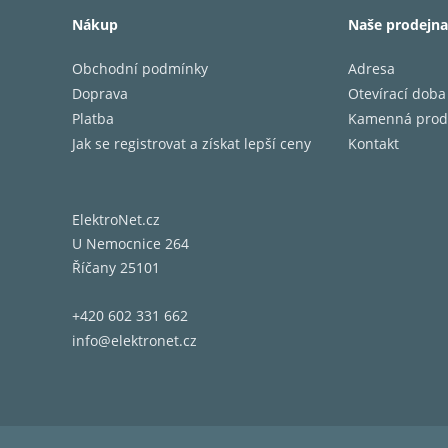
Nákup
Naše prodejna
Obchodní podmínky
Adresa
Doprava
Otevírací doba
Platba
Kamenná prod
Jak se registrovat a získat lepší ceny
Kontakt
I32 je 
modulů 
ElektroNet.cz
řídící 
U Nemocnice 264
přináší
Říčany 25101
rezervo
nevytvá
+420 602 331 662
info@elektronet.cz
Přístro
obsah p
I32 a P
klikněte