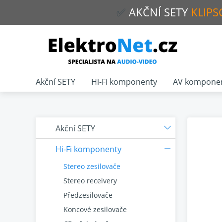
✅
AKČNÍ
SETY
KLIPS
Akční SETY
Hi-Fi komponenty
AV kompone
Akční SETY
Hi-Fi komponenty
Stereo zesilovače
Stereo receivery
Předzesilovače
Koncové zesilovače