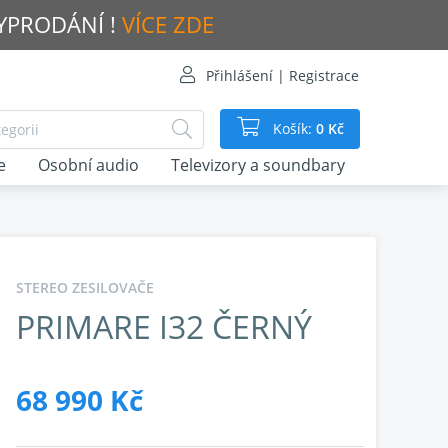
VYPRODÁNÍ !
VÍCE ZDE
Přihlášení | Registrace
Košík:
0 Kč
e
Osobní audio
Televizory a soundbary
STEREO ZESILOVAČE
PRIMARE I32 ČERNÝ
68 990 Kč