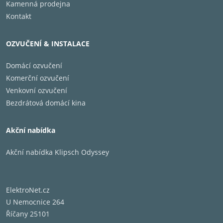
Kamenná prodejna
elegantnímu designu gramofonu DEBUT PRO, ale je
kompatibilní s téměř jakýmkoli gramofonem, který
Kontakt
nemá závit na středové ose talíře. Není však
doporučeno pro vertikální gramofony
OZVUČENÍ & INSTALACE
.
Domácí ozvučení
Komerční ozvučení
Venkovní ozvučení
• Zajišťuje pevné uchycení gramofonové desky
Bezdrátová domácí kina
• Snižuje nežádoucí vibrace
Akční nabídka
• Optimalizuje přehrávání nerovných desek
• Poniklovaná hliníková povrchová úprava s dlouhou
Akční nabídka Klipsch Odyssey
životností
• Vylepšení zvuku u všech gramofonů
ElektroNet.cz
U Nemocnice 264
Říčany 25101