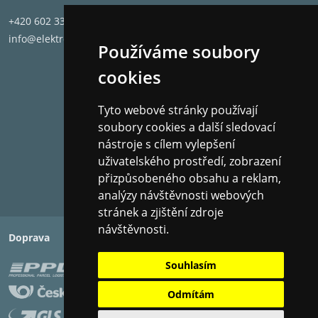
Record Puck PRO je určeno pro gramofony které
nemají středovou osu talíře vyšší než 10,5 mm!
+420 602 331 662
info@elektronet.cz
Používáme soubory
Hmotnost: 190 g
cookies
Materiál: Hliník / Nikl
Průměr: 78 mm
Tyto webové stránky používají
Výška: 16 mm
soubory cookies a další sledovací
nástroje s cílem vylepšení
uživatelského prostředí, zobrazení
přizpůsobeného obsahu a reklam,
analýzy návštěvnosti webových
stránek a zjištění zdroje
návštěvnosti.
Doprava
Platba
Souhlasím
Odmítám