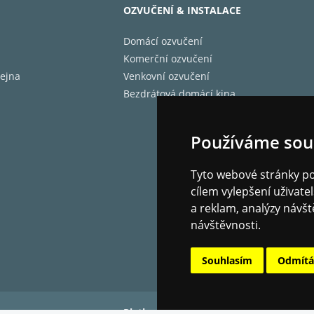
OZVUČENÍ & INSTALACE
Domácí ozvučení
Komerční ozvučení
ejna
Venkovní ozvučení
Bezdrátová domácí kina
Používáme sou
Tyto webové stránky pou
cílem vylepšení uživat
a reklam, analýzy návšt
návštěvnosti.
Souhlasím
Odmít
Platba