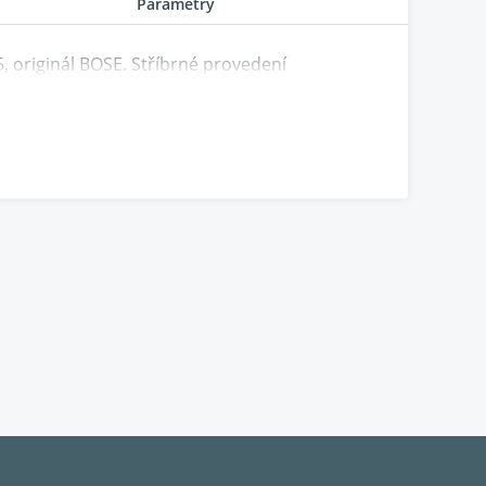
Parametry
 originál BOSE. Stříbrné provedení