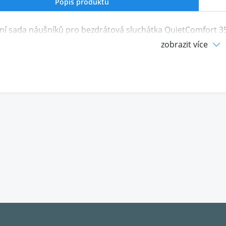
Popis produktu
í sada náušníků pro bezdrátová sluchátka QuietComfort 35,
zobrazit více