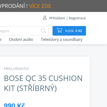
VYPRODÁNÍ !
VÍCE ZDE
Přihlášení | Registrace
Košík:
0 Kč
e
Osobní audio
Televizory a soundbary
PŘÍSLUŠENSTVÍ
BOSE QC 35 CUSHION
KIT (STŘÍBRNÝ)
990 Kč