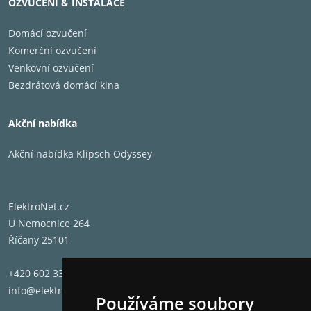
OZVUČENÍ & INSTALACE
Domácí ozvučení
Komerční ozvučení
Venkovní ozvučení
Bezdrátová domácí kina
Akční nabídka
Akční nabídka Klipsch Odyssey
ElektroNet.cz
U Nemocnice 264
Říčany 25101
+420 602 331 662
info@elektronet.cz
Používáme soubory