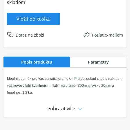
skladem
Vložit do košíku
Dotaz na zboží
Poslat e-mailem
Popis produktu
Parametry
​Ideální doplněk pro váš stávající gramofon Project pokud chcete nahradit
váš kovový talíř kvalitnějším. Talíř má průměr 300mm, výšku 20mm a
hmotnost 1,2 kg.
- Náhrada za stávající kovový talíř
zobrazit více
- Zlepší odolnost vůči vibracím
- Prohloubení na LP desku
- Celkové zlepšení zvuku