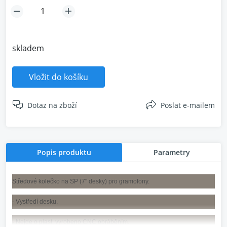
skladem
Vložit do košíku
Dotaz na zboží
Poslat e-mailem
Popis produktu
Parametry
Středové kolečko na SP (7" desky) pro gramofony.
- Vystředí desku.
- Nejde o plast, vyrobeno CNC obráběním.