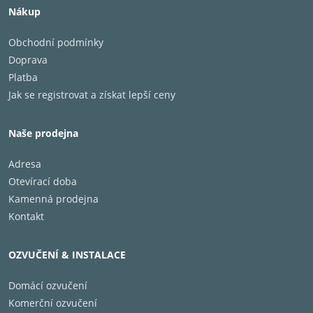
Nákup
Obchodní podmínky
Doprava
Platba
Jak se registrovat a získat lepší ceny
Naše prodejna
Adresa
Otevírací doba
Kamenná prodejna
- Speciální edice z řady essential
Kontakt
- Vyrobeno 2500 ks pro celý svět
OZVUČENÍ & INSTALACE
- Akrylový těžší talíř
Domácí ozvučení
- Řemenový pohon se synchroním motorem a
Komerční ozvučení
silikonovým řemínkem