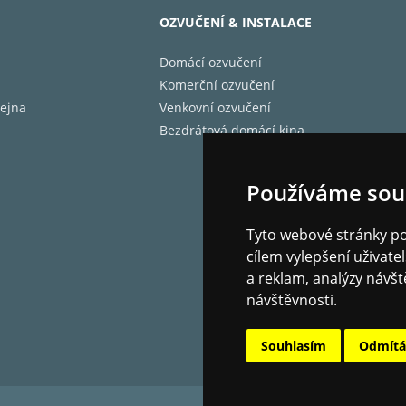
OZVUČENÍ & INSTALACE
Domácí ozvučení
Komerční ozvučení
ejna
Venkovní ozvučení
ramofon z nové řady T, který si klade za cíl přinášet skutečný
Bezdrátová domácí kina
em výrobního procesu i výběru prémiových materiálů je elega
isů, obvyklých v takto nízké cenové kategorii.
Používáme sou
Tyto webové stránky pou
obě šasi nebyly použity žádné plastové díly a je pečlivě vyro
cílem vylepšení uživat
ou účinně eliminovány nežádoucí vibrace uvnitř šasi. Gra
a reklam, analýzy návšt
. Výsledkem této konstrukce je dokonalá eliminace rezonancí
návštěvnosti.
u, hliníku nebo jiných lehkých materiálů. Účelně zvolené nožky
Souhlasím
Odmít
oleného řešení pohonu je T1 Phono SB schopen zajistit hladké