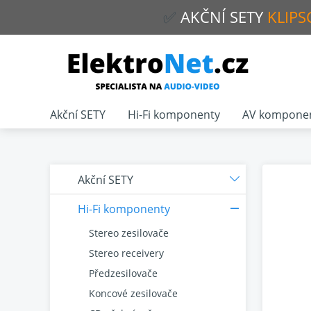
✅
AKČNÍ
SETY
KLIPS
Akční SETY
Hi-Fi komponenty
AV kompone
Akční SETY
Hi-Fi komponenty
Stereo zesilovače
Stereo receivery
Předzesilovače
Koncové zesilovače