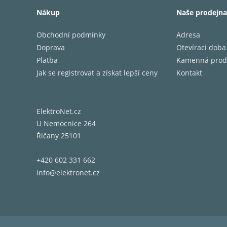
Nákup
Naše prodejna
Obchodní podmínky
Adresa
Doprava
Otevírací doba
Platba
Kamenná prod
První g
Jak se registrovat a získat lepší ceny
Kontakt
Výsledk
komprom
ElektroNet.cz
U Nemocnice 264
Při výr
Říčany 25101
tomu js
talířem
+420 602 331 662
z plast
info@elektronet.cz
vibrací.
Díky zv