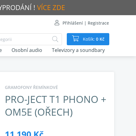
VYPRODÁNÍ !
VÍCE ZDE
Přihlášení | Registrace
Košík:
0 Kč
e
Osobní audio
Televizory a soundbary
GRAMOFONY ŘEMÍNKOVÉ
PRO-JECT T1 PHONO +
OM5E (OŘECH)
11 190 Kč