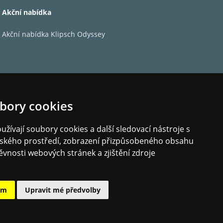
Akční nabídka
Akční nabídka Klipsch Odyssey
 hi-fi zvuk za překvapivě nízkou cenu.
ntní stylový design a bohatý, živý zvuk. Vše bez
bory cookies
žívají soubory cookies a další sledovací nástroje s
beno tak, že uvnitř nenajdete žádné dutiny. Díky
elského prostředí, zobrazení přizpůsobeného obsahu
mofon T1 Phono SB osazen těžkým skleněným
ěvnosti webových stránek a zjištění zdroje
, běžných u jiných levných řešení s talířem
 zajistí vynikající izolaci gramofonu od okolních
ám
Upravit mé předvolby
 a stabilní otáčení talíře, bez vlivu nežádoucích