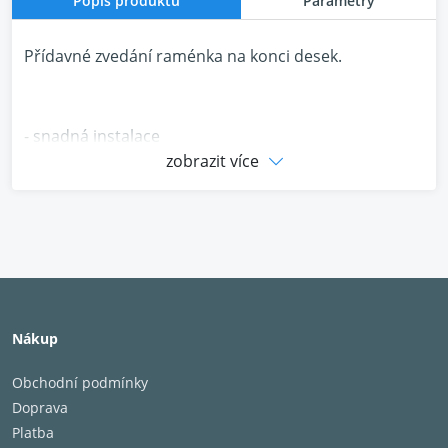
Popis produktu
Parametry
Přídavné zvedání raménka na konci desek.
- snadná instalace
zobrazit více
- není třeba baterie ani adaptér
- možnost nastavení citlivosti
- prodlužuje životnost jehly
Nákup
Obchodní podmínky
Doprava
Platba