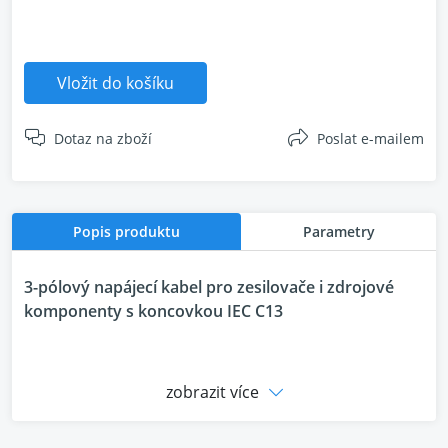
Vložit do košíku
Dotaz na zboží
Poslat e-mailem
Popis produktu
Parametry
3-pólový napájecí kabel pro zesilovače i zdrojové
komponenty s koncovkou IEC C13
Nehledě na to jak perfektní máte zdroj střídavého
zobrazit více
napájení, vyskytuje se rušení v podstatě v každém
kabelu a zejména ve vodičích splétaných z