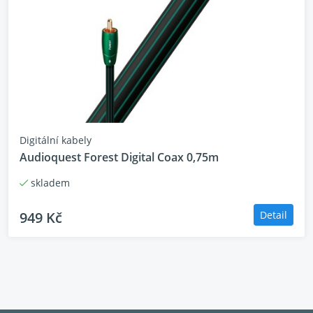
uzemnění i stínění,
dvojitě-vyvážený
návrh tyto dvě cesty odděluje a dosahuje tak lepších
vlastností.
Za studena svařované, pozlacené jack konektory:
Toto řešení z rovnice spojení vyřazuje pájku, která
bývá často zdrojem zkreslení. Protože jsou těla
Digitální kabely
konektorů lisovaná, ne obráběná, lze pro výrobu
Audioquest Forest Digital Coax 0,75m
vybrat kov s malými sklony ke zkreslení signálu,
namísto kovu snadno opracovatelného.
skladem
949 Kč
Detail