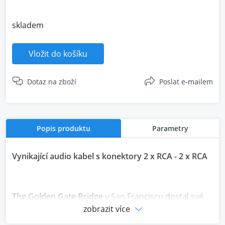
skladem
Vložit do košíku
Dotaz na zboží
Poslat e-mailem
Popis produktu
Parametry
Vynikající audio kabel s konektory 2 x RCA - 2 x RCA
The Golden Gate Bridge
v San Franciscu dostal své
jméno podle pojmenování oblasti kapitánem Johnem
zobrazit více
C. Fremontem v roce 1846. Most samotný byl