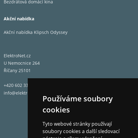
Bezdrátová domácí kina
Akční nabídka
Akční nabídka Klipsch Odyssey
ElektroNet.cz
U Nemocnice 264
Říčany 25101
+420 602 331 662
info@elektronet.cz
Používáme soubory
cookies
Tyto webové stránky používají
soubory cookies a další sledovací