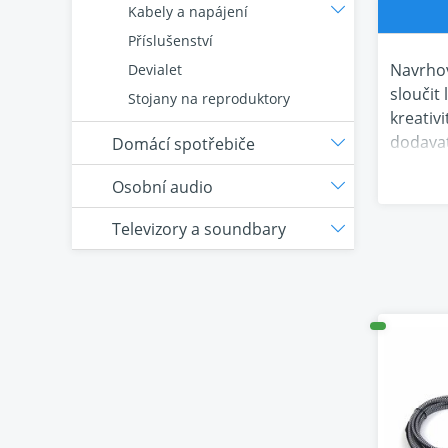
Kabely a napájení
Příslušenství
Navrhov
Devialet
sloučit
Stojany na reproduktory
kreativ
dodavat
Domácí spotřebiče
která n
Osobní audio
podmani
dokazuj
Televizory a soundbary
Překoná
předsta
Debut D
ve vlas
HLINÍK
Naše za
vlastno
zachycu