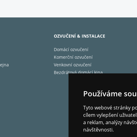
 Debut 3.0 byla navržena tak, aby se dala snadno napájet 
i a zesilovači.
OZVUČENÍ & INSTALACE
Domácí ozvučení
Komerční ozvučení
ejna
Venkovní ozvučení
Bezdrátová domácí kina
Používáme sou
Tyto webové stránky pou
cílem vylepšení uživat
a reklam, analýzy návšt
návštěvnosti.