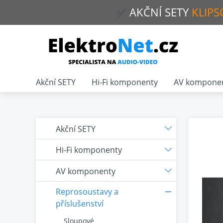
✅
AKČNÍ
SETY
KLIPS
Akční SETY
Hi-Fi komponenty
AV kompone
Akční SETY
Hi-Fi komponenty
AV komponenty
Reprosoustavy a
příslušenství
Sloupové