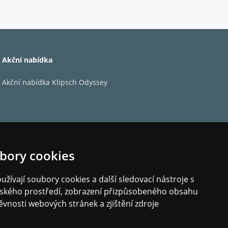
a bezproblémově fungovala s téměř všemi AV
Akční nabídka
Akční nabídka Klipsch Odyssey
bory cookies
žívají soubory cookies a další sledovací nástroje s
elského prostředí, zobrazení přizpůsobeného obsahu
ěvnosti webových stránek a zjištění zdroje