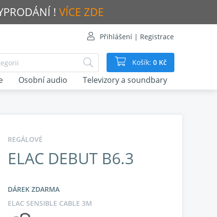
VYPRODÁNÍ !
VÍCE ZDE
Přihlášení | Registrace
Košík:
0 Kč
e
Osobní audio
Televizory a soundbary
REGÁLOVÉ
ELAC DEBUT B6.3
DÁREK ZDARMA
ELAC SENSIBLE CABLE 3M