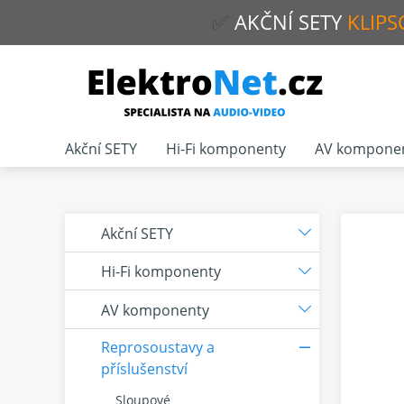
✅
AKČNÍ
SETY
KLIPS
Akční SETY
Hi-Fi komponenty
AV kompone
Akční SETY
Hi-Fi komponenty
AV komponenty
Reprosoustavy a
příslušenství
Sloupové