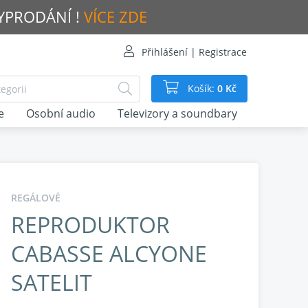
VYPRODÁNÍ !
VÍCE ZDE
Přihlášení | Registrace
Košík:
0 Kč
e
Osobní audio
Televizory a soundbary
REGÁLOVÉ
REPRODUKTOR
CABASSE ALCYONE
SATELIT