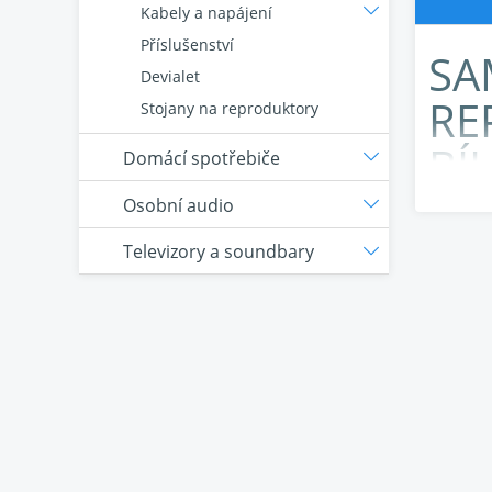
Kabely a napájení
Příslušenství
SA
Devialet
RE
Stojany na reproduktory
BÍ
Domácí spotřebiče
MĚ
Osobní audio
FR
Televizory a soundbary
CI
OH
MM