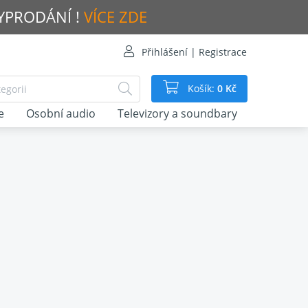
VYPRODÁNÍ !
VÍCE ZDE
Přihlášení | Registrace
Košík:
0 Kč
e
Osobní audio
Televizory a soundbary