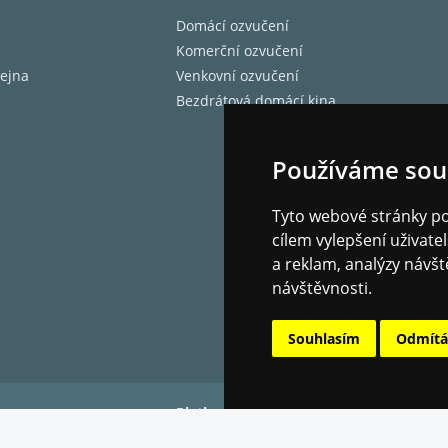
Domácí ozvučení
Komerční ozvučení
ejna
Venkovní ozvučení
Bezdrátová domácí kina
Používáme sou
Tyto webové stránky pou
cílem vylepšení uživat
a reklam, analýzy návšt
návštěvnosti.
Souhlasím
Odmít
Platba