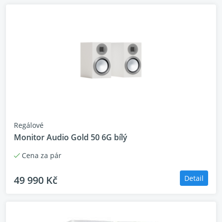
Technické parametry
Rozměry (š x v x h)
346 x 580 x 404 mm
Rozměry vč. hrotů (š x v x h)
346 x 597 x 404 mm
Barevné varianty
matná černá
Regálové
Monitor Audio Gold 50 6G bílý
Cena za pár
49 990 Kč
Detail