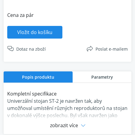
Cena za pár
Vložit do košíku
Dotaz na zboží
Poslat e-mailem
Popis produktu
Parametry
Kompletní specifikace
Univerzální stojan ST-2 je navržen tak, aby
umožňoval umístění různých reproduktorů na stojan
v dokonalé výšce poslechu. Byl však navržen jako
partner modelů Monitor Audio Gold 50 6G , Gold 100
zobrazit více
6G a Platinum 100 3G ; oba jsou navrženy tak, aby