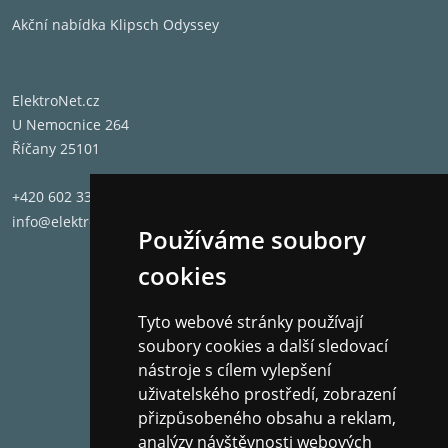
akustický rozsah speciálních reproduktorů
Akční nabídka Klipsch Odyssey
Sennheiser. Telefonické rozhovory tak lze přijímat
bez nutnosti hledat mobil a bez snímání sluchátek.
Ovládací prvky jsou snadno dostupné na sluchátkové
ElektroNet.cz
mušli a rozeznatelné hmatem. Tento výrobek získal
U Nemocnice 264
ocenění iF Design Award za ojedinělou kombinaci
Říčany 25101
špičkového zvuku s čistým minimalistickým
designem. Odborná komise ocenila i vysoký komfort
+420 602 331 662
používání a minimalistický design těchto sluchátek.
info@elektronet.cz
Používáme soubory
cookies
Vlastnosti
Referenční třída bezdrátových sluchátek pro poslech
Tyto webové stránky používají
v exteriéru i interiéru
soubory cookies a další sledovací
Uzavřená dynamická stereo sluchátka se systémem
nástroje s cílem vylepšení
NoiseGard - ANC
uživatelského prostředí, zobrazení
Dynamický zvuk s bohatstvím basů a hudebních
přizpůsobeného obsahu a reklam,
podrobností
analýzy návštěvnosti webových