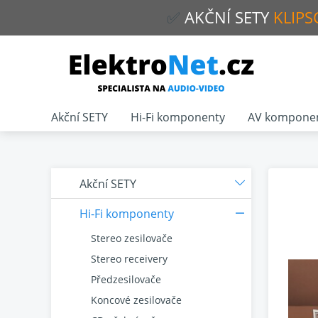
✅
AKČNÍ
SETY
KLIPS
Akční SETY
Hi-Fi komponenty
AV kompone
Akční SETY
Hi-Fi komponenty
Stereo zesilovače
Stereo receivery
Předzesilovače
Koncové zesilovače