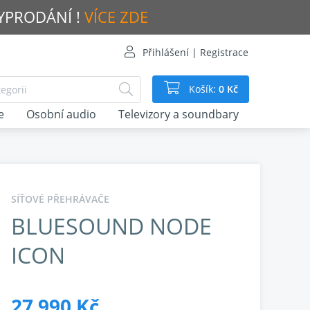
VYPRODÁNÍ !
VÍCE ZDE
Přihlášení | Registrace
Košík:
0 Kč
e
Osobní audio
Televizory a soundbary
SÍŤOVÉ PŘEHRÁVAČE
BLUESOUND NODE
ICON
27 990 Kč