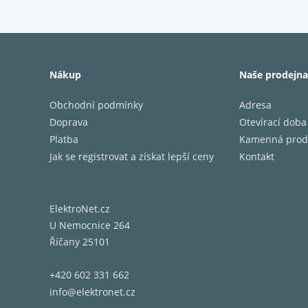
Parame
Zkresle
SNR
Vzorkov
Nákup
Naše prodejna
frekven
Bitová
Obchodní podmínky
Adresa
hloubk
Doprava
Otevírací doba
Gramo
Platba
Kamenná prod
Proces
Jak se registrovat a získat lepší ceny
Kontakt
DA pře
ADC
DAC
Hardwa
ElektroNet.cz
Podpor
U Nemocnice 264
formát
Říčany 25101
Podpor
služby
+420 602 331 662
Konekti
info@elektronet.cz
Konekti