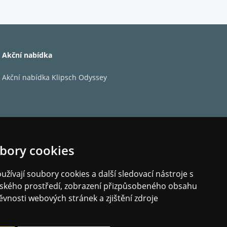
Akční nabídka
Akční nabídka Klipsch Odyssey
bory cookies
WAV, AIFF, MPEG-4 SLS, DSD256, Dolby Digital
žívají soubory cookies a další sledovací nástroje s
elského prostředí, zobrazení přizpůsobeného obsahu
ystému BluOS včetně TIDAL, Spotify, Deezer a tisíců interne
ěvnosti webových stránek a zjištění zdroje
n Ready
uetooth 5.2 (Qualcomm aptX Adaptive)