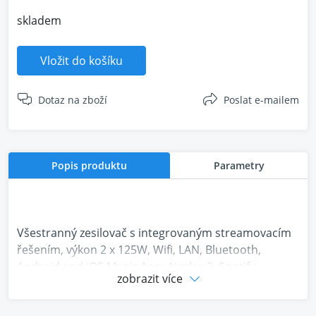
skladem
Vložit do košíku
Dotaz na zboží
Poslat e-mailem
Popis produktu
Parametry
Všestranný zesilovač s integrovaným streamovacím
řešením, výkon 2 x 125W, Wifi, LAN, Bluetooth,
Android and iOS Music App. Airplay 2, Spotify
zobrazit více
Connect , Multiroom řešení kompatibilní s vybranými
produkty společnosti Bose