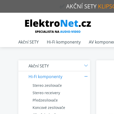
✅
AKČNÍ
SETY
KLIPS
Akční SETY
Hi-Fi komponenty
AV kompone
Akční SETY
Hi-Fi komponenty
Stereo zesilovače
Stereo receivery
Předzesilovače
Koncové zesilovače