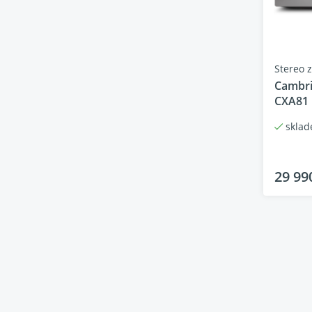
Stereo 
Cambri
CXA81 
skla
29 99
Inte
Je to ja
pouze s
zdarma.