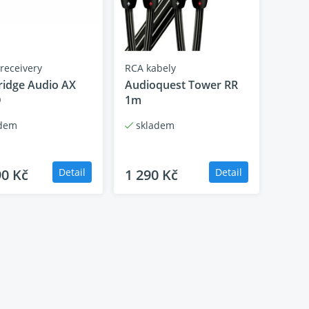
 receivery
RCA kabely
idge Audio AX
Audioquest Tower RR
D
1m
dem
skladem
90 Kč
Detail
1 290 Kč
Detail
hat své stávající oblíbené vysílací stanice,
polu s mnoha dalšími z celého světa a vše je
ího rádia.