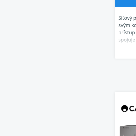
Síťový 
svým ko
přístup
spojuje
Stream
Víc
MXN10 v
streamo
kHz 32b