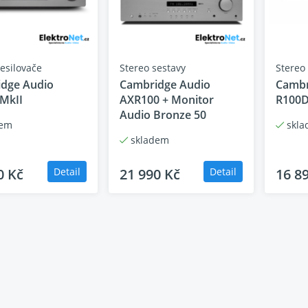
zesilovače
Stereo sestavy
Stereo
dge Audio
Cambridge Audio
Cambr
MkII
AXR100 + Monitor
R100
Audio Bronze 50
dem
skla
skladem
0 Kč
Detail
21 990 Kč
Detail
16 8
rnetové rádio, živé vysílání
ko rádio, ale přichází přes internet ne éterem. Můžete poslouc
pecializované internetové stanice (jako Soho Radio a NTS), s
 Navíc mnoho stanic je v kvalitě daleko za hranicemi digitáln