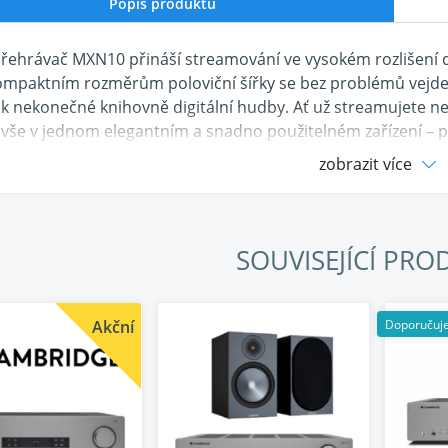
Popis produktu
přehrávač MXN10 přináší streamování ve vysokém rozlišení do
mpaktním rozměrům poloviční šířky se bez problémů vejde 
 k nekonečné knihovně digitální hudby. Ať už streamujete 
 vše v jednom elegantním a snadno použitelném zařízení – 
Magic.
zobrazit více
e než deset let know-how v obl
yužívá náš nejnovější software. Je to systém, který jsme s
SOUVISEJÍCÍ PRO
vání hudby v hi-fi kvalitě. Použití je intuitivní a dokáže př
it PCM a DSD512 (to je vše, co budete potřebovat!).
Akční
Doporučuj