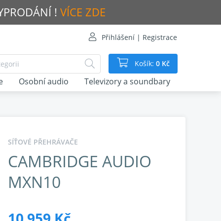
VYPRODÁNÍ !
VÍCE ZDE
Přihlášení | Registrace
Košík:
0 Kč
e
Osobní audio
Televizory a soundbary
SÍŤOVÉ PŘEHRÁVAČE
CAMBRIDGE AUDIO
MXN10
10 959 Kč