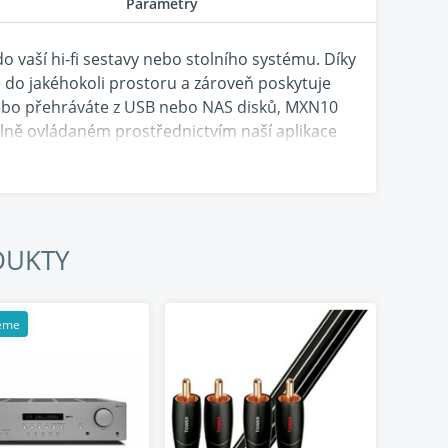
Parametry
 vaší hi-fi sestavy nebo stolního systému. Díky
do jakéhokoli prostoru a zároveň poskytuje
nebo přehráváte z USB nebo NAS disků, MXN10
plně ovládaném prostřednictvím naší aplikace
asti streamování
ami vyvinuli v Londýně pro nekompromisní
DUKTY
ehrávat hudbu s neuvěřitelnou čistotou – až do 768
eme