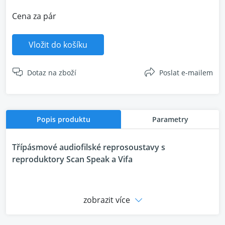
Cena za pár
Vložit do košíku
Dotaz na zboží
Poslat e-mailem
Popis produktu
Parametry
Třípásmové audiofilské reprosoustavy s
reproduktory Scan Speak a Vifa
Labrador 36 jsou velmi univerzální a
zobrazit více
muzikální reprosoustavy
, které vychází z koncepce modelu L26 - dlouhodobě