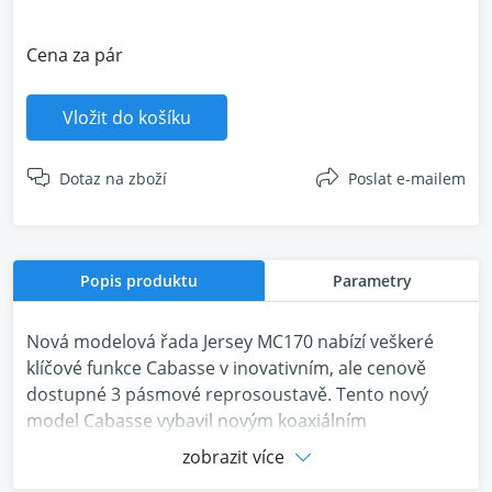
Cena za pár
Vložit do košíku
Dotaz na zboží
Poslat e-mailem
Popis produktu
Parametry
Nová modelová řada Jersey MC170 nabízí veškeré
klíčové funkce Cabasse v inovativním, ale cenově
dostupné 3 pásmové reprosoustavě. Tento nový
model Cabasse vybavil novým koaxiálním
dvoupásmovým měničem a dvojcí basových
zobrazit více
reproduktorů. Díky této kombinaci tato