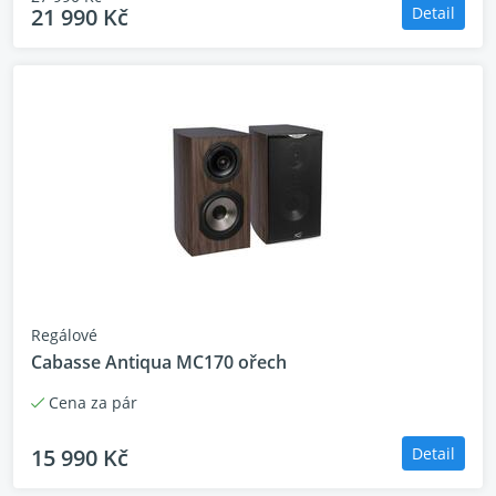
21 990 Kč
Detail
MAXIMÁLNÍ ZATÍŽENÍ: 700 W
ROZMĚRY: 99 x 21 x 30 cm (v š h)
HMOTNOST: 15Kg
BARVA: Ořech
CENA ZA PÁR
Regálové
Cabasse Antiqua MC170 ořech
Cena za pár
15 990 Kč
Detail