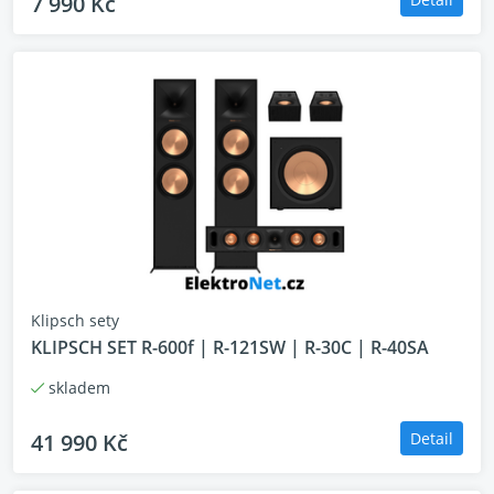
7 990 Kč
Klipsch sety
KLIPSCH SET R-600f | R-121SW | R-30C | R-40SA
skladem
41 990 Kč
Detail