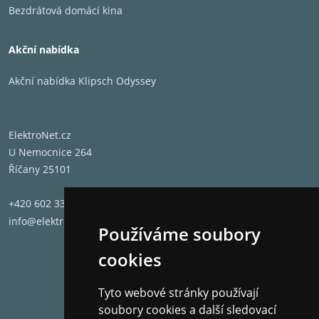
Bezdrátová domácí kina
Akční nabídka
Akční nabídka Klipsch Odyssey
ElektroNet.cz
U Nemocnice 264
Říčany 25101
+420 602 331 662
info@elektronet.cz
Používáme soubory
cookies
Tyto webové stránky používají
soubory cookies a další sledovací