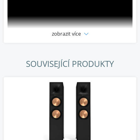
zobrazit více
SOUVISEJÍCÍ PRODUKTY
Klipsch
Stojací reproduktory Klipsch R-600F s
přepracovanou, větší trubkou Tractrix a měděnými
TCP polymerovými měniči poskytují intenzivní a
pohlcující zábavu domácího kina. Tento model