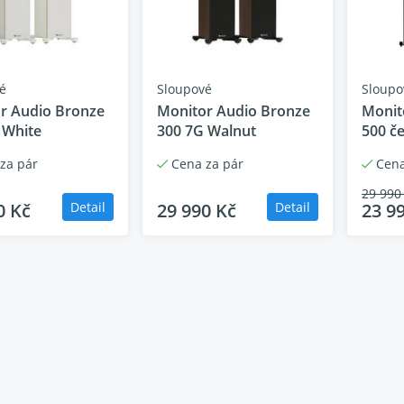
é
Sloupové
Sloupo
r Audio Bronze
Monitor Audio Bronze
Monit
 White
300 7G Walnut
500 č
za pár
Cena za pár
Cena
itor Audio Bronze 300 7G – v
29 990
0 Kč
Detail
29 990 Kč
Detail
23 9
roduktor s audiofilním duche
r Audio Bronze 300 7G
je elegantní 2,5pásmový sloupový rep
é technologie a výkon vhodný jak pro náročný stereo poslec
výjimečnou čistotu, detail i razanci – a to vše v krásně zprac