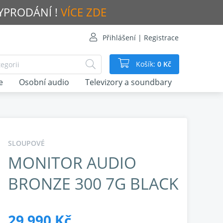
VYPRODÁNÍ !
VÍCE ZDE
Přihlášení | Registrace
Košík:
0 Kč
e
Osobní audio
Televizory a soundbary
SLOUPOVÉ
MONITOR AUDIO
BRONZE 300 7G BLACK
29 990 Kč