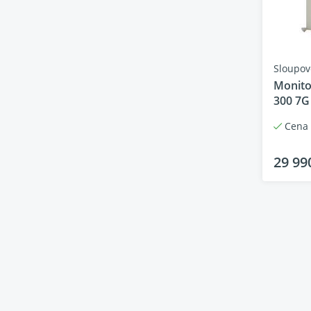
Sloupov
Monito
300 7G
Cena 
Mon
29 99
rep
Monito
špičkov
Nabízí 