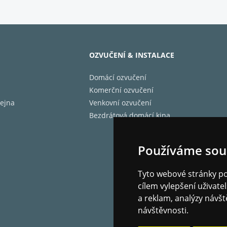
OZVUČENÍ & INSTALACE
Domácí ozvučení
Komerční ozvučení
ejna
Venkovní ozvučení
Bezdrátová domácí kina
Používáme sou
Tyto webové stránky pou
vé vlastnosti
cílem vylepšení uživat
a reklam, analýzy návšt
návštěvnosti.
měniče nové generace
" basové měniče z hliníkovo-hořčíkové slitiny s keramický