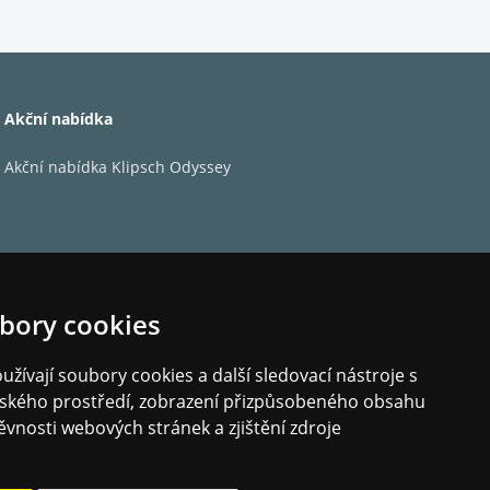
Akční nabídka
Akční nabídka Klipsch Odyssey
bory cookies
žívají soubory cookies a další sledovací nástroje s
elského prostředí, zobrazení přizpůsobeného obsahu
ěvnosti webových stránek a zjištění zdroje
m povrchem pro maximální tuhost a minimální