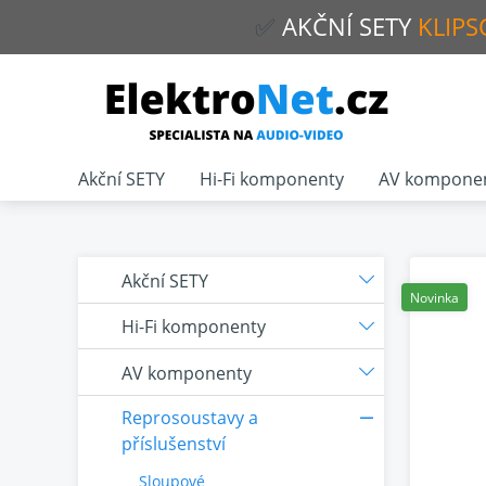
✅
AKČNÍ
SETY
KLIPS
Akční SETY
Hi-Fi komponenty
AV kompone
Akční SETY
Novinka
Hi-Fi komponenty
AV komponenty
Reprosoustavy a
příslušenství
Sloupové