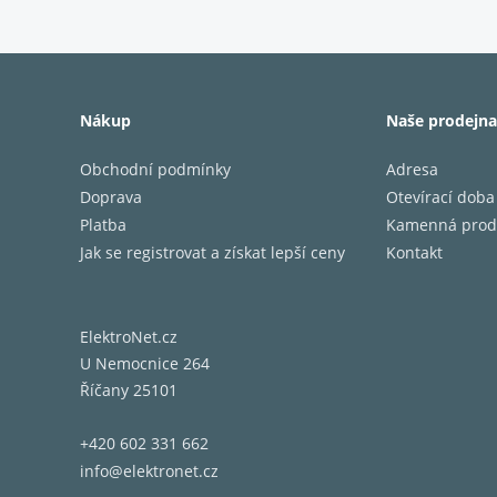
Nákup
Naše prodejna
Obchodní podmínky
Adresa
Doprava
Otevírací doba
Platba
Kamenná prod
Jak se registrovat a získat lepší ceny
Kontakt
ElektroNet.cz
U Nemocnice 264
Říčany 25101
Klíčo
+420 602 331 662
C-CAM 
info@elektronet.cz
Dva 6,5