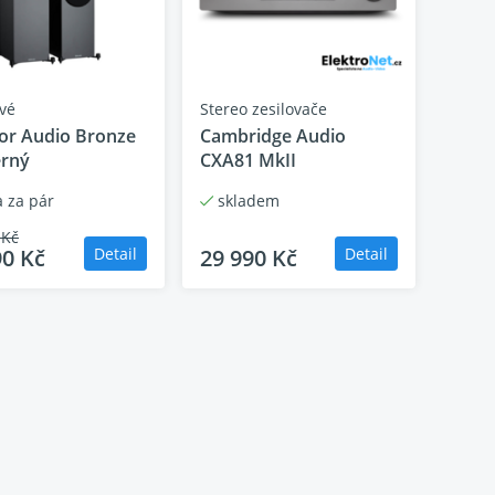
vé
Stereo zesilovače
or Audio Bronze
Cambridge Audio
erný
CXA81 MkII
 za pár
skladem
ýkonný sloupový
 Kč
90 Kč
Detail
29 990 Kč
Detail
m
roduktor, který spojuje atraktivní design,
h, tak i jako základní kámen domácího kina.
ované ozvučnici.