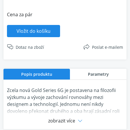
Cena za pár
Vložit do košíku
Dotaz na zboží
Poslat e-mailem
Popis produktu
Parametry
Zcela nová Gold Series 6G je postavena na filozofii
výzkumu a vývoje zachování rovnováhy mezi
designem a technologií. Jednomu není nikdy
dovoleno překonat druhého a oba hrají zásadní roli
při plnění našeho slibu hudební neutrality a
zobrazit více
akustické transparentnosti. Fyzické reproduktory