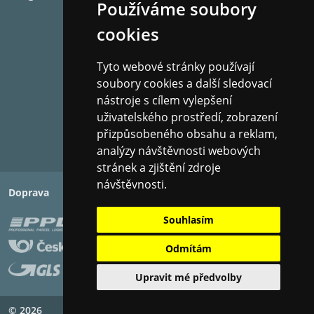
Používáme soubory
cookies
Třícestné provedení
1 x MPD III vysokofrekvenční měnič
1 x 3palcový střední měnič s technologií HDT, C-CAM
Tyto webové stránky používají
kužele
soubory cookies a další sledovací
Ocelová střední skříň s tlakově litou hliníkovou
nástroje s cílem vylepšení
přepážkou
uživatelského prostředí, zobrazení
2 x 6palcové basové měniče s technologií HDT, C-
přizpůsobeného obsahu a reklam,
CAM cone
analýzy návštěvnosti webových
Nový design výhybky využívající pečlivě vybrané
stránek a zjištění zdroje
vysoce kvalitní kondenzátory
návštěvnosti.
Doprava
Platba
Konstrukce portované skříně využívající technologii
portů HiVe II a technologii průchozích šroubů
Souhlasím
Zcela nové podpěry z litého hliníku a sestava
Odmítám
soklu/hrotu s novou ocelovou deskou pro větší
strukturální integritu a lepší stabilitu
Upravit mé předvolby
Dostupné povrchové úpravy: dřevěná dýha
Macassar, černá s vysokým leskem a saténová bílá
© 2026
Copyright ©
PIXMAN s.r.o.