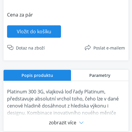
Cena za pár
Vložit do košíku
Dotaz na zboží
Poslat e-mailem
Popis produktu
Parametry
Platinum 300 3G, vlajková loď řady Platinum,
představuje absolutní vrchol toho, čeho lze v dané
cenové hladině dosáhnout z hlediska výkonu i
designu. Kombinace inovativního nového měniče
MPD III a kuželů středového a basového měniče RDT
zobrazit více
III umožňuje reproduktoru poskytovat výjimečný