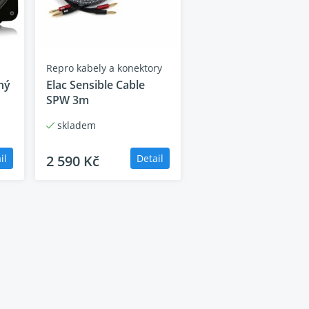
ích technologií pro zvuk, který vás nechá beze
ta věcí, na kterých se můžete pokochat. Nové
ší vzhled, který je pouze zvýrazněn pěti různými
 dubu, saténově bílé a vysoce lesklé černé.
Repro kabely a konektory
ný
Elac Sensible Cable
SPW 3m
skladem
il
2 590 Kč
Detail