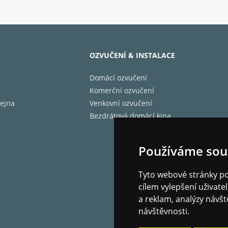
e s energií (RMS)
né požadavky na zesilovač
OZVUČENÍ & INSTALACE
0 W
Domácí ozvučení
ekvence
Komerční ozvučení
 Hz
ejna
Venkovní ozvučení
2,8 kHz
Bezdrátová domácí kina
 ladění portu
Používáme sou
í basů
Tyto webové stránky pou
lex
cílem vylepšení uživat
Ve II portový systém
a reklam, analýzy návšt
pohonné jednotky
návštěvnosti.
basový měnič C-CAM RST II