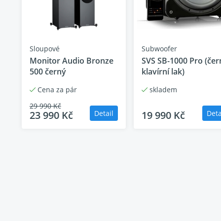
ktory Silver 300 7G obsahují některé z dosud nejpokročilejš
Velká část technologií ve hře je skryta, ale stále je tu spous
chladiče, čalounění řidiče a nohy poskytují ještě rafinovaněj
mi dřevěné dýhy, včetně přírodního ořechu, jasanu, černého
oduktoru
Sloupové
Subwoofer
Monitor Audio Bronze
SVS SB-1000 Pro (čer
mový
500 černý
klavírní lak)
í odezva, v místnosti (-6dB)
Cena za pár
skladem
 35 kHz
29 990 Kč
(2,83 V @ 1 m)
23 990 Kč
Detail
19 990 Kč
Deta
í impedance
ů
í impedance
ů při 160 Hz
 SPL (jednotlivé, volné pole)