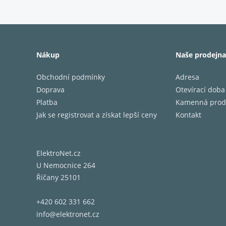
110 dB
Manipulac
200 W
Doporuče
Nákup
Naše prodejna
80 - 20
Obchodní podmínky
Adresa
Dělicí fr
Doprava
Otevírací doba
LF: 750
Platba
Kamenná prod
MF/HF: 
Jak se registrovat a získat lepší ceny
Kontakt
Frekvence
40 Hz
ElektroNet.cz
Zarovnán
U Nemocnice 264
Říčany 25101
Bassref
Dual Hi
+420 602 331 662
Doplněk 
info@elektronet.cz
2 x 6" 