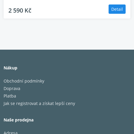
2 590 Kč
Detail
Typ
3-pásmová sloupová repros
bassreflexem
Basový měnič
2x 20.3 cm C-CAM RST mem
Středobasový měnič
1x 10 cm C-CAM RST memb
Výškový měnič
25 mm C-CAM gold dome ka
Impedance
8 Ohm
Terminály
BI-wiring
Doporučený výkon
80 - 200 W
Nákup
zesilovače
Frekvenční rozsah
30 - 35.000 Hz
Obchodní podmínky
Citlivost
90,0 dB
Doprava
Bassreflex
HiVe II port System
Platba
Rozměry
1050 x 230 x 329 mm
Jak se registrovat a získat lepší ceny
Hmotnost
22.8 kg
Naše prodejna
Adresa